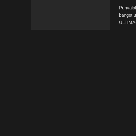
Punyalah
banget u
ULTIMAG