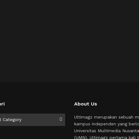
ri
About Us
i
Ultimagz merupakan sebuah m
t Category
kampus independen yang berlo
Universitas Multimedia Nusant
(UMN). Ultimagz pertama kali t