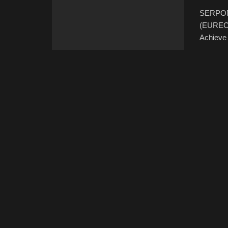
SERPONG
(EURECA
Achieve