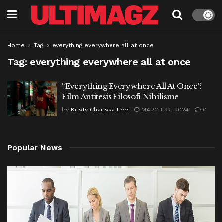
Home
Tag
everything everywhere all at once
Tag:
everything everywhere all at once
“Everything Everywhere All At Once”:
Film Antitesis Filosofi Nihilisme
by
Kristy Charissa Lee
MARCH 22, 2024
0
Popular News