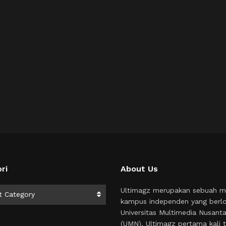
ri
About Us
i
Ultimagz merupakan sebuah m
t Category
kampus independen yang berlo
Universitas Multimedia Nusant
(UMN). Ultimagz pertama kali t