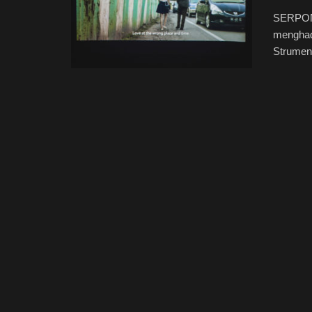
SERPONG
menghadi
Strument