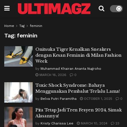
Home
Tag
feminin
Tag:
feminin
Onitsuka Tiger Kenalkan Sneakers
dengan Kesan Feminin di Milan Fashion
Week
by
Muhammad Khairan Ananta Nugroho
MARCH 16, 2026
0
Toxic Shock Syndrome: Bahaya
Menggunakan Pembalut Terlalu Lama!
by
Belva Putri Paramitha
OCTOBER 1, 2025
0
Pita Tetap Jadi Tren Fesyen 2024, Simak
Alasannya!
by
Kristy Charissa Lee
MARCH 10, 2024
23