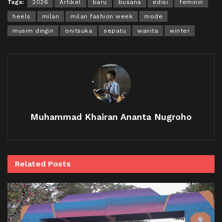
Tags:
2026
Artikel
baru
busana
edisi
feminin
heels
milan
milan fashion week
mode
musim dingin
onitsuka
sepatu
wanita
winter
Muhammad Khairan Ananta Nugroho
Related
Posts