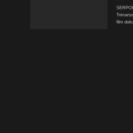
SERPONG
Trimars
film dok