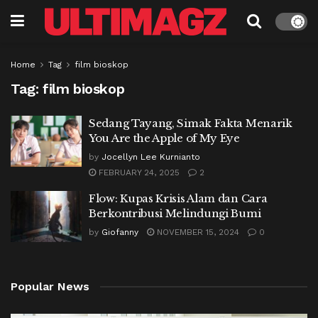
Home
Tag
film bioskop
Tag:
film bioskop
Sedang Tayang, Simak Fakta Menarik
You Are the Apple of My Eye
by
Jocellyn Lee Kurnianto
FEBRUARY 24, 2025
2
Flow: Kupas Krisis Alam dan Cara
Berkontribusi Melindungi Bumi
by
Giofanny
NOVEMBER 15, 2024
0
Popular News