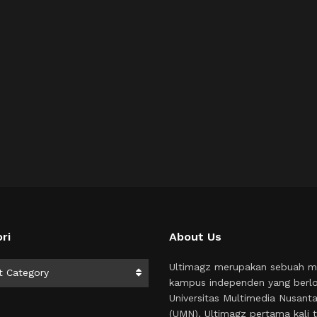
ri
About Us
i
Ultimagz merupakan sebuah m
t Category
kampus independen yang berlo
Universitas Multimedia Nusant
(UMN). Ultimagz pertama kali t