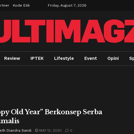
rtner
Kode Etik
Friday, August 7, 2026
Review
IPTEK
Lifestyle
Event
Opini
Sp
py Old Year” Berkonsep Serba
malis
eth Diandra Sandi
MAY 13, 2020
0