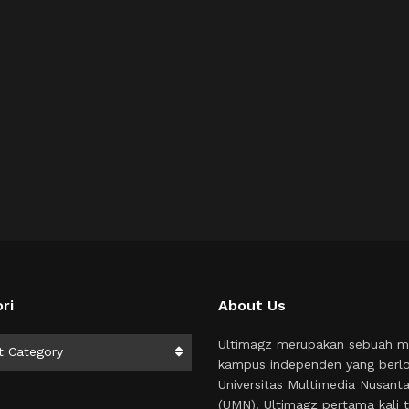
ri
About Us
i
Ultimagz merupakan sebuah m
t Category
kampus independen yang berlo
Universitas Multimedia Nusant
(UMN). Ultimagz pertama kali t