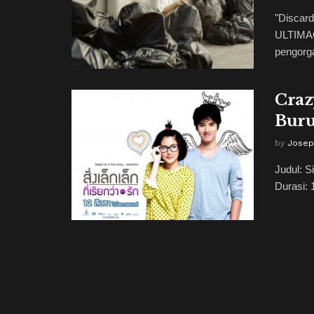
"Discard
ULTIMAG
pengorga
Craz
Buru
by
Josep
Judul: S
Durasi: 