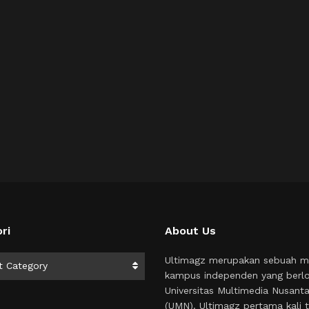
ri
About Us
i
Ultimagz merupakan sebuah m
t Category
kampus independen yang berlo
Universitas Multimedia Nusant
(UMN). Ultimagz pertama kali t