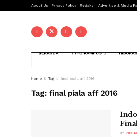
About Us
Privacy Policy
Redaksi
Advertise & Media Pa
BERANDA
INFO KAMPUS
HIBURA
Home
Tag
final piala aff 2016
Tag:
final piala aff 2016
Indo
Fina
BY
RICHA