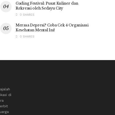
Gading Festival: Pusat Kuliner dan
Rekreasi oleh Sedayu City
0 SHARES
Merasa Depresi? Coba Cek 4 Organisasi
Kesehatan Mental Ini!
0 SHARES
ajalah
kasi di
ara
erbit
uarga