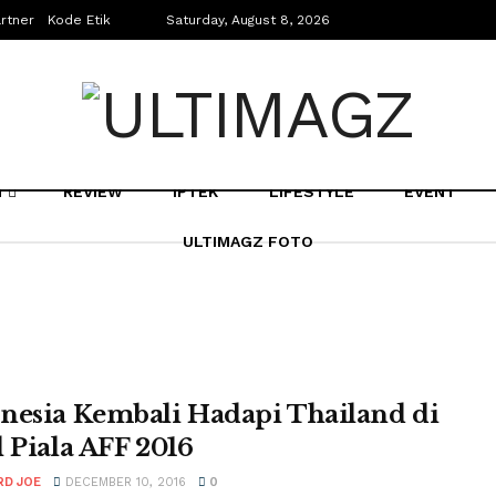
rtner
Kode Etik
Saturday, August 8, 2026
N
REVIEW
IPTEK
LIFESTYLE
EVENT
ULTIMAGZ FOTO
nesia Kembali Hadapi Thailand di
l Piala AFF 2016
RD JOE
DECEMBER 10, 2016
0