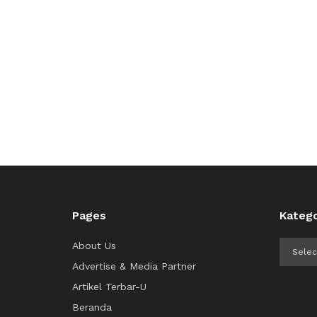
Pages
Katego
Kategor
About Us
Advertise & Media Partner
Artikel Terbar-U
Beranda