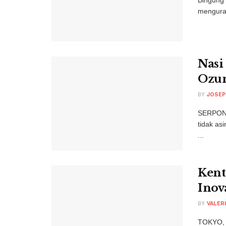
menguras
Nasi
Ozu
BY
JOSEP
SERPONG
tidak as
...
Kent
Inov
BY
VALER
TOKYO, 