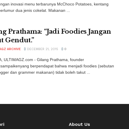
engan inovasi menu terbarunya McChoco Potatoes, kentang
erlumur dua jenis cokelat. Makanan ...
ng Prathama: “Jadi Foodies Jangan
t Gendut.”
AGZ ARCHIVE
DECEMBER 21, 2015
0
, ULTIMAGZ.com - Gilang Prathama, founder
ampaikenyang berpendapat bahwa menjadi foodies (sebutan
ogger dan grammer makanan) tidak boleh takut ...
ri
About Us