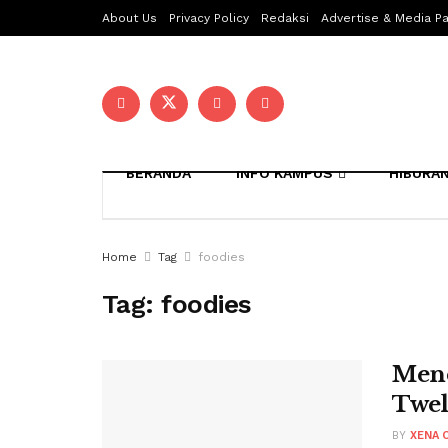
About Us
Privacy Policy
Redaksi
Advertise & Media Pa
BERANDA
INFO KAMPUS
HIBURA
Home
Tag
foodies
Tag:
foodies
Menc
Twel
BY
XENA O