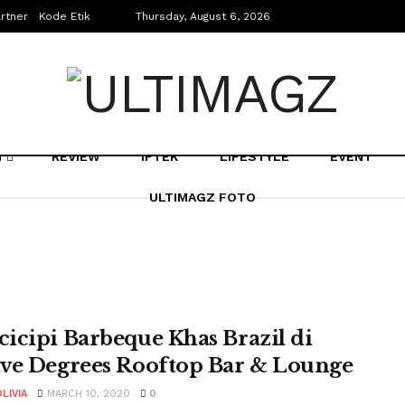
rtner
Kode Etik
Thursday, August 6, 2026
N
REVIEW
IPTEK
LIFESTYLE
EVENT
ULTIMAGZ FOTO
icipi Barbeque Khas Brazil di
ve Degrees Rooftop Bar & Lounge
LIVIA
MARCH 10, 2020
0