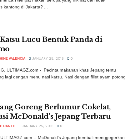
 kantong di Jakarta? ...
 Katsu Lucu Bentuk Panda di
mo
HINE VALENCIA
JANUARY 25, 2016
0
, ULTIMAGZ.com - Pecinta makanan khas Jepang tentu
ing lagi dengan menu nasi katsu. Nasi dengan fillet ayam potong
ang Goreng Berlumur Cokelat,
asi McDonald’s Jepang Terbaru
IE DANTE
JANUARY 25, 2016
0
ULTIMAGZ.com -- McDonald's Jepang kembali menggegerkan