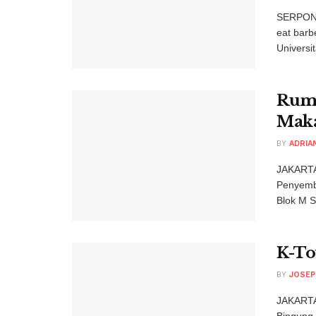
SERPONG
eat barb
Universit
Rumb
Maka
BY
ADRIA
JAKARTA
Penyemb
Blok M S
K-To
BY
JOSEP
JAKARTA
Bingung 