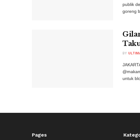
publik d
goreng b
Gila
Taku
BY
ULTIM
JAKARTA
@makans
untuk bl
Pages
Katego