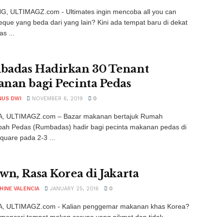
, ULTIMAGZ.com - Ultimates ingin mencoba all you can
eque yang beda dari yang lain? Kini ada tempat baru di dekat
as ...
adas Hadirkan 30 Tenant
nan bagi Pecinta Pedas
NUS DWI
NOVEMBER 6, 2019
0
, ULTIMAGZ.com – Bazar makanan bertajuk Rumah
ah Pedas (Rumbadas) hadir bagi pecinta makanan pedas di
quare pada 2-3 ...
wn, Rasa Korea di Jakarta
HINE VALENCIA
JANUARY 25, 2016
0
, ULTIMAGZ.com - Kalian penggemar makanan khas Korea?
mencari tempat makan serupa yang nikmat dan tidak