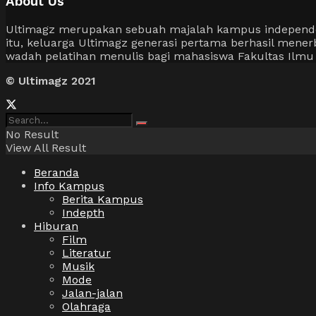
About Us
Ultimagz merupakan sebuah majalah kampus independen y
itu, keluarga Ultimagz generasi pertama berhasil men
wadah pelatihan menulis bagi mahasiswa Fakultas Ilm
© Ultimagz 2021
No Result
View All Result
Beranda
Info Kampus
Berita Kampus
Indepth
Hiburan
Film
Literatur
Musik
Mode
Jalan-jalan
Olahraga