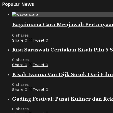
Popular News
Bagaimana Cara Menjawab Pertanyaan
0 shares
Share
0
Tweet
0
Risa Saraswati Ceritakan Kisah Pilu 5
0 shares
Share
0
Tweet
0
Kisah Ivanna Van Dijk Sosok Dari Film
0 shares
Share
0
Tweet
0
Gading Festival: Pusat Kuliner dan Rek
0 shares