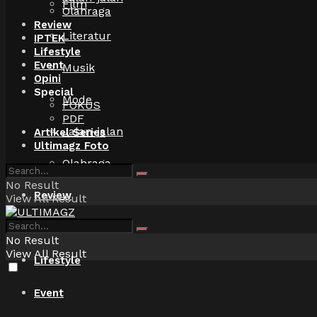
Film
Olahraga
Review
Literatur
IPTEK
Lifestyle
Event
Musik
Opini
Special
Mode
FOKUS
PDF
Jalan-jalan
Artikel Series
Ultimagz Foto
Olahraga
No Result
Review
View All Result
IPTEK
No Result
View All Result
Lifestyle
Event