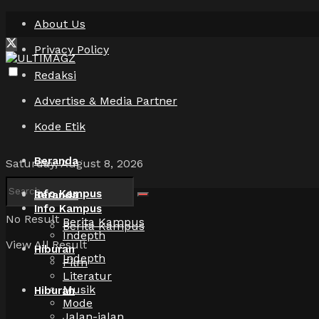
About Us
Privacy Policy
Redaksi
Advertise & Media Partner
Kode Etik
Beranda
Saturday, August 8, 2026
Info Kampus
Beranda
Info Kampus
No Result
Berita Kampus
Berita Kampus
Indepth
View All Result
Hiburan
Indepth
Film
Literatur
Musik
Hiburan
Mode
Jalan-jalan