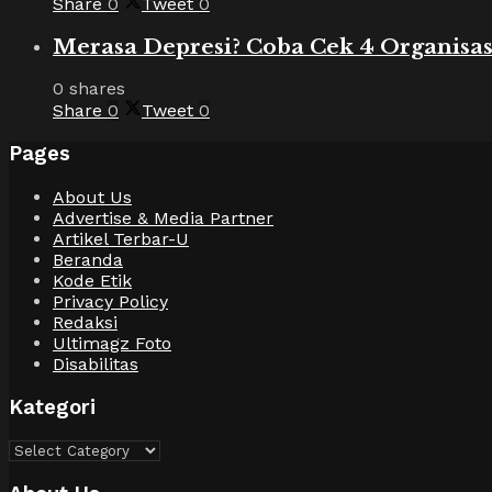
Share
0
Tweet
0
Merasa Depresi? Coba Cek 4 Organisas
0 shares
Share
0
Tweet
0
Pages
About Us
Advertise & Media Partner
Artikel Terbar-U
Beranda
Kode Etik
Privacy Policy
Redaksi
Ultimagz Foto
Disabilitas
Kategori
Kategori