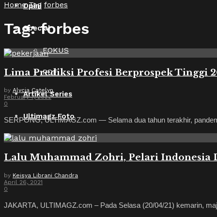
Home
Tag
forbes
Opini
Tag:
forbes
Special
FOKUS
Lima Prediksi Profesi Berprospek Tinggi 
PDF
by
Alycia Catelyn
Artikel Series
February 7, 2022
0
Ultimagz Foto
SERPONG, ULTIMAGZ.com — Selama dua tahun terakhir, pandemi CO
Lalu Muhammad Zohri, Pelari Indonesia D
by
Keisya Librani Chandra
April 26, 2021
0
JAKARTA, ULTIMAGZ.com – Pada Selasa (20/04/21) kemarin, majala