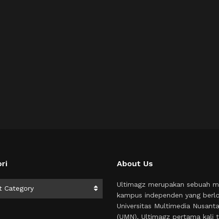
ri
About Us
i
Ultimagz merupakan sebuah m
t Category
kampus independen yang berlo
Universitas Multimedia Nusant
(UMN). Ultimagz pertama kali t