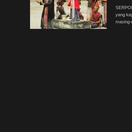
SERPONG
yang kay
masing-