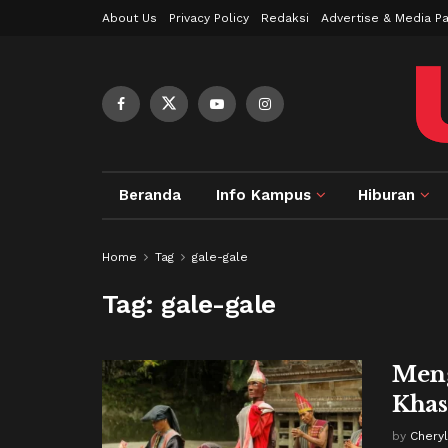
About Us
Privacy Policy
Redaksi
Advertise & Media Pa
Beranda
Info Kampus
Hiburan
Home
Tag
gale-gale
Tag:
gale-gale
Meng
Khas
by
Cheryl