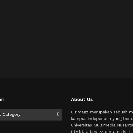
ri
About Us
i
Ultimagz merupakan sebuah m
t Category
kampus independen yang berlo
Universitas Multimedia Nusant
(UMN). Ultimagz pertama kali t