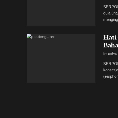
SERPONG
gula un
menging
Hati
Baha
by
Belva 
SERPONG
konser 
(earphon