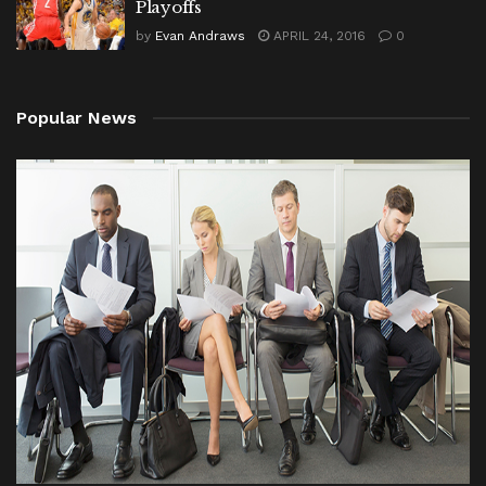
Playoffs
by
Evan Andraws
APRIL 24, 2016
0
Popular News