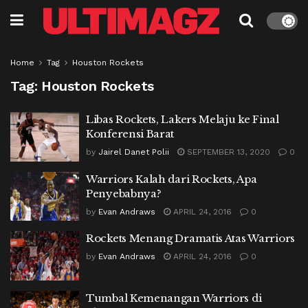
Home
Tag
Houston Rockets
Tag:
Houston Rockets
Libas Rockets, Lakers Melaju ke Final
Konferensi Barat
by
Jairel Danet Polii
SEPTEMBER 13, 2020
0
Warriors Kalah dari Rockets, Apa
Penyebabnya?
by
Evan Andraws
APRIL 24, 2016
0
Rockets Menang Dramatis Atas Warriors
by
Evan Andraws
APRIL 24, 2016
0
Tumbal Kemenangan Warriors di