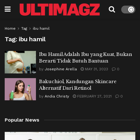
Home
Tag
ibu hamil
Tag:
ibu hamil
Ibu Hamil Adalah Ibu yang Kuat, Bukan
Berarti Tidak Butuh Bantuan
by
Josephine Arella
MAY 31, 2023
0
Bakuchiol, Kandungan Skincare
Alternatif Dari Retinol
by
Andia Christy
FEBRUARY 27, 2021
0
Popular News