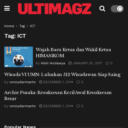
Home
Tag
ICT
Tag:
ICT
Wajah Baru Ketua dan Wakil Ketua
HIMASIKOM
by
Hilel Hodawya
JANUARY 25, 2017
0
Wisuda VI UMN: Luluskan 512 Wisudawan Siap Saing
by
vonnydarmanto
DECEMBER 1, 2014
0
Archie Pusaka: Kesuksesan Kecil Awal Kesuksesan
Besar
by
vonnydarmanto
DECEMBER 1, 2014
0
Popular News