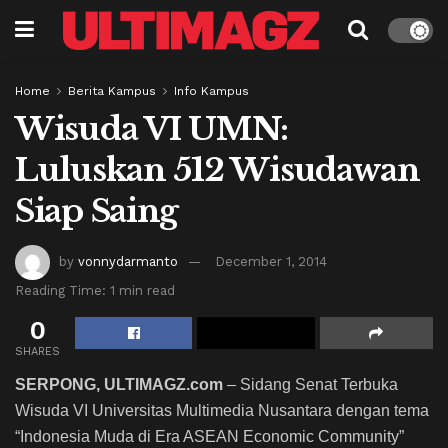
Home
Berita Kampus
Info Kampus
Wisuda VI UMN:
Luluskan 512 Wisudawan
Siap Saing
by
vonnydarmanto
December 1, 2014
Reading Time: 1 min read
0
SHARES
SERPONG, ULTIMAGZ.com
– Sidang Senat Terbuka
Wisuda VI Universitas Multimedia Nusantara dengan tema
“Indonesia Muda di Era ASEAN Economic Community”