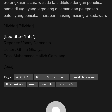
Serangkaian acara wisuda lalu ditutup dengan penulisan
nama di tugu yang terpajang di taman dan pelepasan
balon yang berisikan harapan masing-masing wisudawan.
[divider] [/divider]
[box title=”Info”]
Reporter: Vonny Darmanto
Editor : Ghina Ghaliya
Foto: Muhammad Hafizh Gemilang
[/box]
Tags:
AEC 2015
ICT
Menkominfo
ninok leksono
Rudiantara
umn
wisuda
Wisuda VI