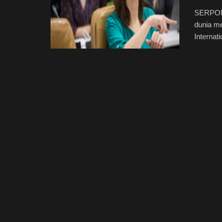
SERPONG
dunia me
Internat