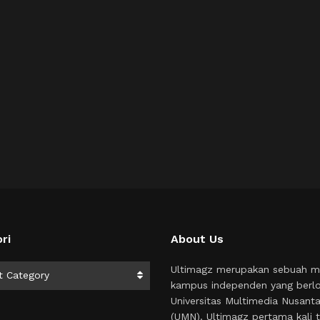
ri
About Us
i
Ultimagz merupakan sebuah m
t Category
kampus independen yang berlo
Universitas Multimedia Nusant
(UMN). Ultimagz pertama kali t