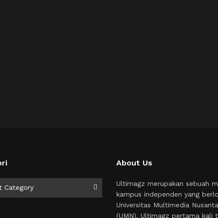
ri
About Us
i
Ultimagz merupakan sebuah m
t Category
kampus independen yang berlo
Universitas Multimedia Nusant
(UMN). Ultimagz pertama kali t