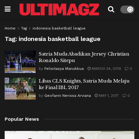
Home
Tag
indonesia basketball league
Tag:
indonesia basketball league
Satria Muda Abadikan Jersey Christian
Ronaldo Sitepu
by
Felisitasya Manukbua
MARCH 24, 2019
0
Libas CLS Knights, Satria Muda Melaju
ke Final IBL 2017
by
Geofanni Nerissa Arviana
MAY 1, 2017
0
Popular News