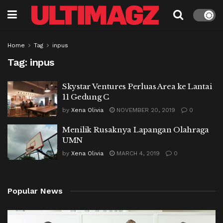
Home
Tag
inpus
Tag:
inpus
Skystar Ventures Perluas Area ke Lantai
11 Gedung C
by
Xena Olivia
NOVEMBER 20, 2019
0
Menilik Rusaknya Lapangan Olahraga
UMN
by
Xena Olivia
MARCH 4, 2019
0
Popular News