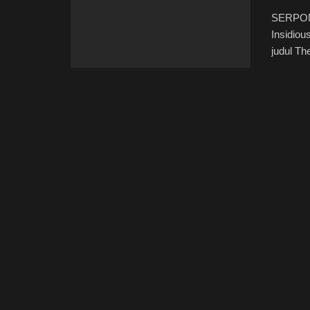
SERPONG
Insidiou
judul The