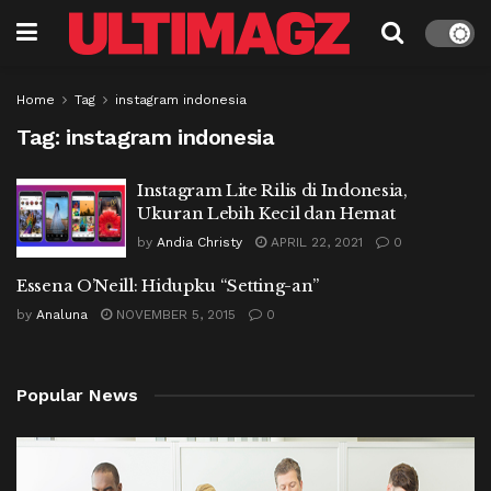
Home
Tag
instagram indonesia
Tag:
instagram indonesia
Instagram Lite Rilis di Indonesia,
Ukuran Lebih Kecil dan Hemat
by
Andia Christy
APRIL 22, 2021
0
Essena O’Neill: Hidupku “Setting-an”
by
Analuna
NOVEMBER 5, 2015
0
Popular News