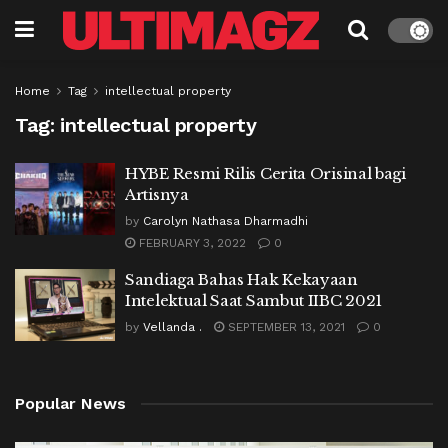
Home
Tag
intellectual property
Tag:
intellectual property
HYBE Resmi Rilis Cerita Orisinal bagi
Artisnya
by
Carolyn Nathasa Dharmadhi
FEBRUARY 3, 2022
0
Sandiaga Bahas Hak Kekayaan
Intelektual Saat Sambut IIBC 2021
by
Vellanda .
SEPTEMBER 13, 2021
0
Popular News