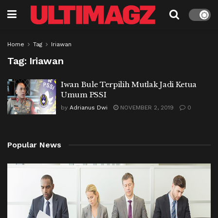
Home
Tag
Iriawan
Tag:
Iriawan
Iwan Bule Terpilih Mutlak Jadi Ketua
Umum PSSI
by
Adrianus Dwi
NOVEMBER 2, 2019
0
Popular News