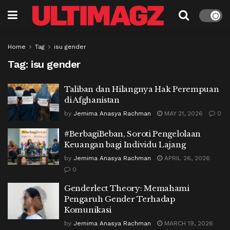
Home
Tag
isu gender
Tag:
isu gender
Taliban dan Hilangnya Hak Perempuan
di Afghanistan
by
Jemima Anasya Rachman
MAY 21, 2026
0
#BerbagiBeban, Soroti Pengelolaan
Keuangan bagi Individu Lajang
by
Jemima Anasya Rachman
APRIL 26, 2026
0
Genderlect Theory: Memahami
Pengaruh Gender Terhadap
Komunikasi
by
Jemima Anasya Rachman
MARCH 19, 2026