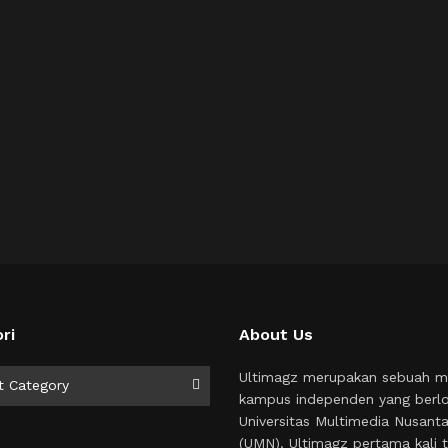
ri
About Us
i
Ultimagz merupakan sebuah m
t Category
kampus independen yang berlo
Universitas Multimedia Nusant
(UMN). Ultimagz pertama kali t