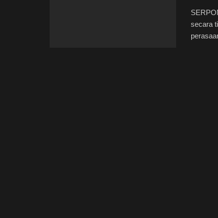
SERPONG
secara t
perasaan 