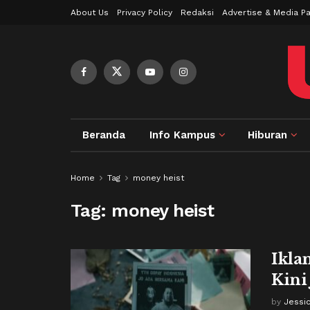
About Us
Privacy Policy
Redaksi
Advertise & Media Pa
Beranda
Info Kampus
Hiburan
Home
Tag
money heist
Tag:
money heist
Ikla
Kini
by
Jessi