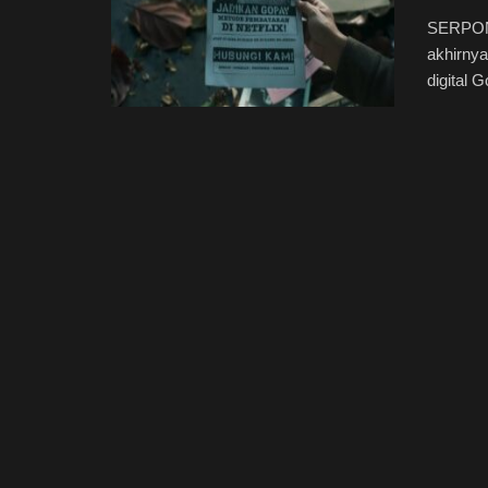
SERPONG
akhirny
digital 