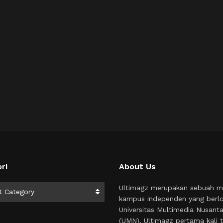
ri
About Us
i
Ultimagz merupakan sebuah m
t Category
kampus independen yang berlo
Universitas Multimedia Nusant
(UMN). Ultimagz pertama kali t