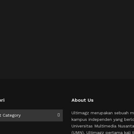
ri
About Us
i
Ultimagz merupakan sebuah m
t Category
kampus independen yang berlo
Universitas Multimedia Nusant
(UMN). Ultimagz pertama kali t