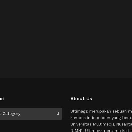
ri
About Us
i
Ultimagz merupakan sebuah m
t Category
kampus independen yang berlo
Universitas Multimedia Nusant
(UMN). Ultimagz pertama kali t