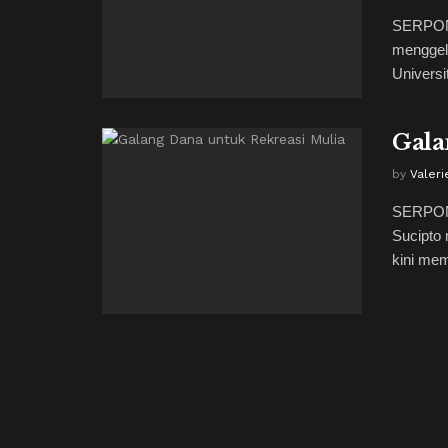
SERPONG
menggela
Universi
Gala
by
Valeri
SERPONG
Sucipto 
kini memi