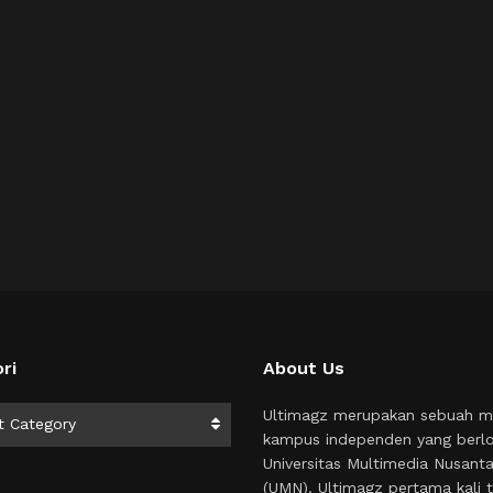
ri
About Us
i
Ultimagz merupakan sebuah m
t Category
kampus independen yang berlo
Universitas Multimedia Nusant
(UMN). Ultimagz pertama kali t