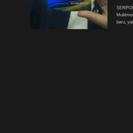
SERPONG
Multime
baru, ya