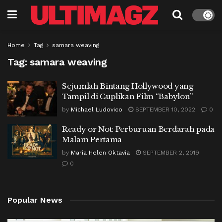
Home
Tag
samara weaving
Tag:
samara weaving
Sejumlah Bintang Hollywood yang
Tampil di Cuplikan Film “Babylon”
by
Michael Ludovico
SEPTEMBER 10, 2022
0
Ready or Not: Perburuan Berdarah pada
Malam Pertama
by
Maria Helen Oktavia
SEPTEMBER 2, 2019
0
Popular News