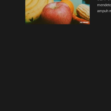
mendetok
ampuh m