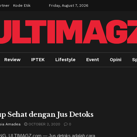
rtner
Kode Etik
Friday, August 7, 2026
Review
IPTEK
Lifestyle
Event
Opini
Sp
p Sehat dengan Jus Detoks
sia Amadea
OCTOBER 2, 2020
0
, ULTIMAGZ.com — Jus detoks adalah cara