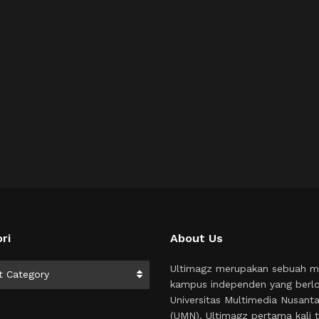
ri
About Us
i
Ultimagz merupakan sebuah m
t Category
kampus independen yang berlo
Universitas Multimedia Nusant
(UMN). Ultimagz pertama kali t