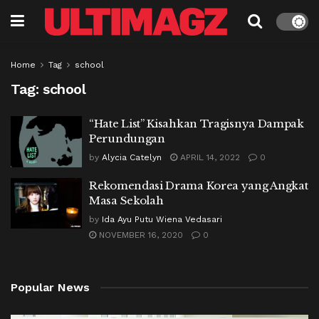
Home
Tag
school
Tag:
school
“Hate List” Kisahkan Tragisnya Dampak
Perundungan
by
Alycia Catelyn
APRIL 14, 2022
0
Rekomendasi Drama Korea yang Angkat
Masa Sekolah
by
Ida Ayu Putu Wiena Vedasari
NOVEMBER 16, 2020
0
Popular News