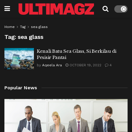
Home
Tag
sea glass
Tag:
sea glass
Kenali Batu Sea Glass, Si Berkilau di
Pesisir Pantai
by
Aqeela Ara
OCTOBER 19, 2022
4
Popular News