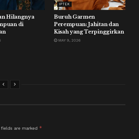
IPTEK
an Hilangnya
Buruh Garmen
mpuan di
Perempuan: Jahitan dan
an
Kisah yang Terpinggirkan
6
MAY 9, 2026
*
 fields are marked