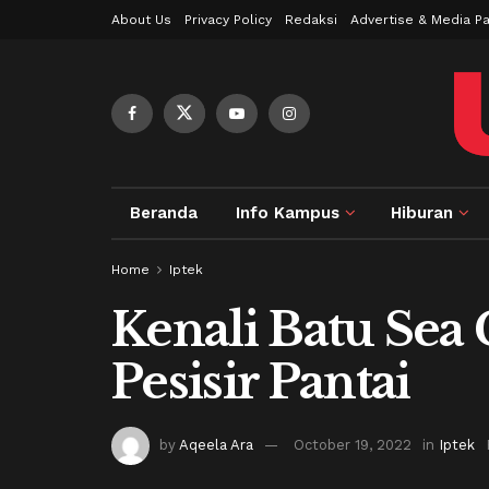
About Us
Privacy Policy
Redaksi
Advertise & Media Pa
Beranda
Info Kampus
Hiburan
Home
Iptek
Kenali Batu Sea G
Pesisir Pantai
by
Aqeela Ara
October 19, 2022
in
Iptek