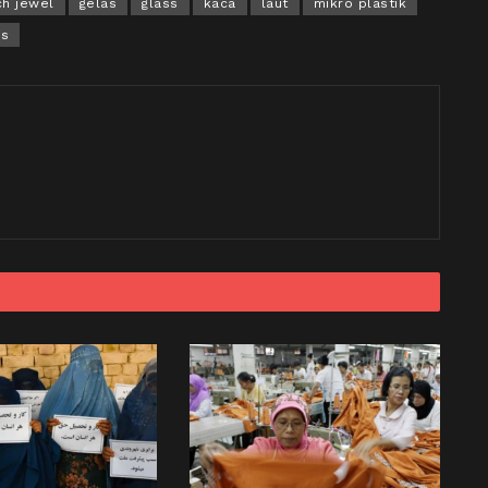
h jewel
gelas
glass
kaca
laut
mikro plastik
ss