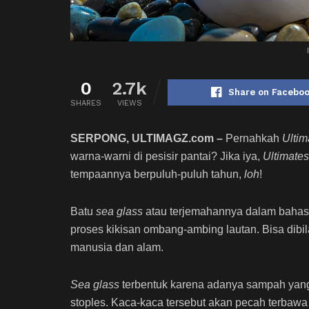
0
2.7k
Share on Facebo
SHARES
VIEWS
SERPONG, ULTIMAGZ.com –
Pernahkah
Ultim
warna-warni di pesisir pantai? Jika iya,
Ultimates
tempaannya berpuluh-puluh tahun,
loh
!
Batu
sea glass
atau terjemahannya dalam bahasa
proses kikisan ombang-ambing lautan. Bisa dibi
manusia dan alam.
Sea glass
terbentuk karena adanya sampah yang 
stoples. Kaca-kaca tersebut akan pecah terbawa