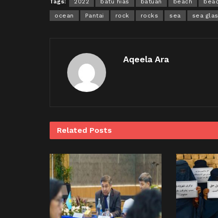
Tags:
2022
batu hias
batuan
beach
beac
ocean
Pantai
rock
rocks
sea
sea gla
Aqeela Ara
Related
Posts