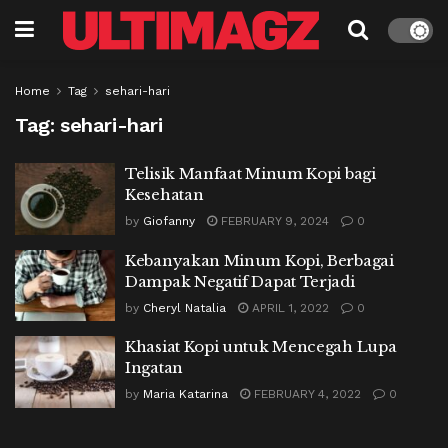
Home
Tag
sehari-hari
Tag:
sehari-hari
Telisik Manfaat Minum Kopi bagi
Kesehatan
by
Giofanny
FEBRUARY 9, 2024
0
Kebanyakan Minum Kopi, Berbagai
Dampak Negatif Dapat Terjadi
by
Cheryl Natalia
APRIL 1, 2022
0
Khasiat Kopi untuk Mencegah Lupa
Ingatan
by
Maria Katarina
FEBRUARY 4, 2022
0