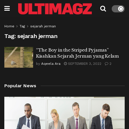
Home
Tag
sejarah jerman
Tag:
sejarah jerman
“The Boy in the Striped Pyjamas”
Kisahkan Sejarah Jerman yang Kelam
by
Aqeela Ara
SEPTEMBER 3, 2022
2
Popular News