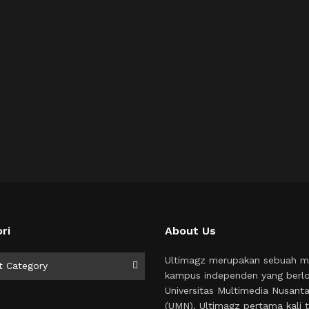
ri
About Us
i
Ultimagz merupakan sebuah m
t Category
kampus independen yang berlo
Universitas Multimedia Nusant
(UMN). Ultimagz pertama kali t