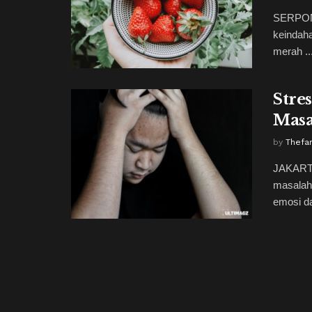
SERPONG
keindaha
merah ..
Stre
Masa
by
Thefa
JAKARTA
masalah
emosi d