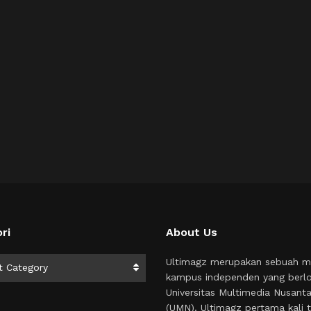
ri
About Us
i
Ultimagz merupakan sebuah m
t Category
kampus independen yang berlo
Universitas Multimedia Nusant
(UMN). Ultimagz pertama kali t