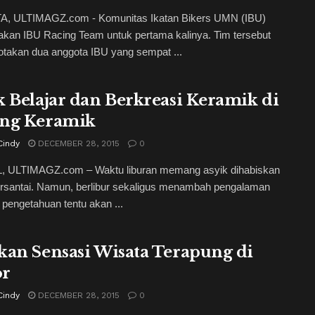
, ULTIMAGZ.com - Komunitas Ikatan Bikers UMN (IBU)
kan IBU Racing Team untuk pertama kalinya. Tim tersebut
takan dua anggota IBU yang sempat ...
k Belajar dan Berkreasi Keramik di
ng Keramik
Cindy
DECEMBER 28, 2015
0
 ULTIMAGZ.com – Waktu liburan memang asyik dihabiskan
ersantai. Namun, berlibur sekaligus menambah pengalaman
 pengetahuan tentu akan ...
kan Sensasi Wisata Terapung di
or
Cindy
DECEMBER 28, 2015
0