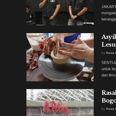
JAKARTA
mengada
beranggo
Asyi
Lesu
by
Rosa 
SENTUL,
untuk b
dan ilmu
Rasa
Bog
by
Rosa 