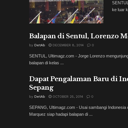
SENTUL,
ke luar 
Balapan di Sentul, Lorenzo M
by
DetAb
DECEMBER 8, 2014
0
SENTUL, Ultimagz.com - Jorge Lorenzo mengunjungi In
balapan di kelas ...
Dapat Pengalaman Baru di In
Sepang
by
DetAb
OCTOBER 25, 2014
0
SEPANG, Ultimagz.com - Usai sambangi Indonesia d
Marquez siap hadapi balapan di ...