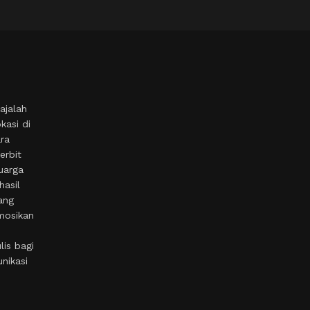
ajalah
kasi di
ara
erbit
uarga
hasil
ang
mosikan
is bagi
nikasi