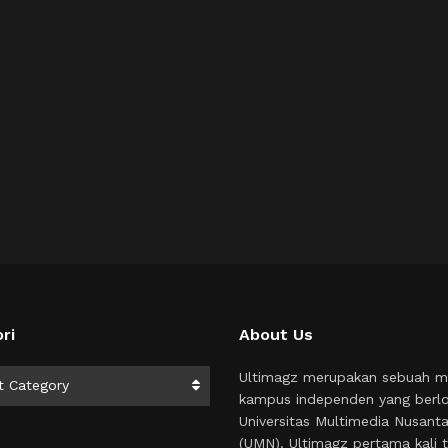
ri
About Us
i
Ultimagz merupakan sebuah m
t Category
kampus independen yang berlo
Universitas Multimedia Nusant
(UMN). Ultimagz pertama kali t