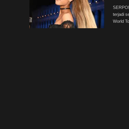
SERPONG
terjadi
World Tou