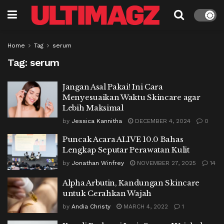
Home
Tag
serum
Tag:
serum
Jangan Asal Pakai! Ini Cara
Menyesuaikan Waktu Skincare agar
Lebih Maksimal
by
Jessica Kannitha
DECEMBER 4, 2024
0
Puncak Acara ALIVE 10.0 Bahas
Lengkap Seputar Perawatan Kulit
by
Jonathan Winfrey
NOVEMBER 27, 2025
14
Alpha Arbutin, Kandungan Skincare
untuk Cerahkan Wajah
by
Andia Christy
MARCH 4, 2022
1