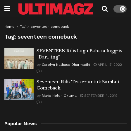
Home
Tag
seventeen comeback
Tag:
seventeen comeback
SEVENTEEN Rilis Lagu Bahasa Inggris
“Darl+ing”
by
Carolyn Nathasa Dharmadhi
APRIL 17, 2022
0
Seventeen Rilis Teaser untuk Sambut
Comeback
by
Maria Helen Oktavia
SEPTEMBER 4, 2019
0
Popular News