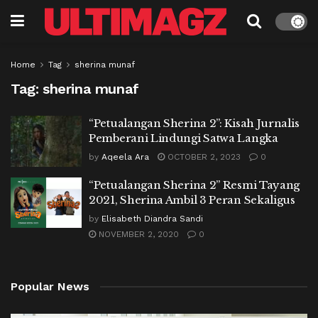
Home
Tag
sherina munaf
Tag:
sherina munaf
“Petualangan Sherina 2”: Kisah Jurnalis
Pemberani Lindungi Satwa Langka
by
Aqeela Ara
OCTOBER 2, 2023
0
“Petualangan Sherina 2” Resmi Tayang
2021, Sherina Ambil 3 Peran Sekaligus
by
Elisabeth Diandra Sandi
NOVEMBER 2, 2020
0
Popular News