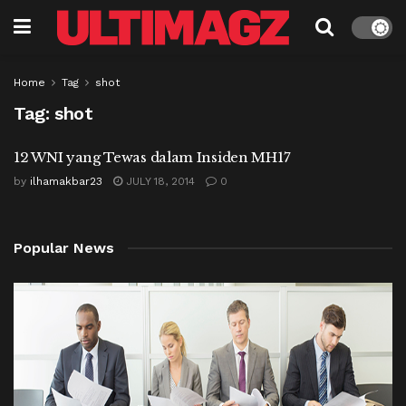
Home
Tag
shot
Tag:
shot
12 WNI yang Tewas dalam Insiden MH17
by
ilhamakbar23
JULY 18, 2014
0
Popular News