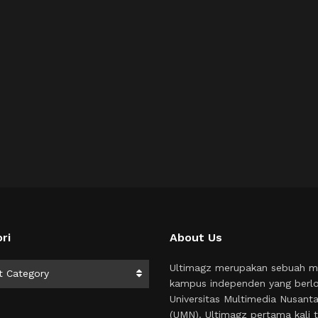
ri
About Us
i
Ultimagz merupakan sebuah m
t Category
kampus independen yang berlo
Universitas Multimedia Nusant
(UMN). Ultimagz pertama kali t