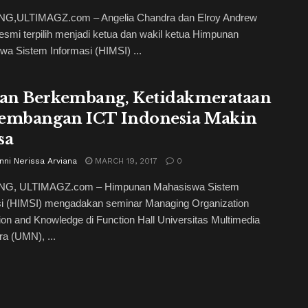
,ULTIMAGZ.com – Angelia Chandra dan Elroy Andrew
esmi terpilih menjadi ketua dan wakil ketua Himpunan
a Sistem Informasi (HIMSI) ...
n Berkembang, Ketidakmerataan
embangan ICT Indonesia Makin
sa
ni Nerissa Arviana
MARCH 19, 2017
0
G, ULTIMAGZ.com – Himpunan Mahasiswa Sistem
si (HIMSI) mengadakan seminar Managing Organization
ion and Knowledge di Function Hall Universitas Multimedia
a (UMN), ...