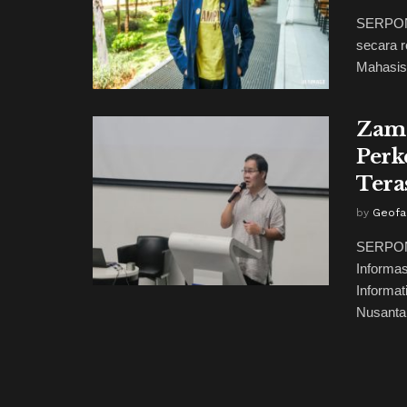
SERPONG
secara r
Mahasisw
Zama
Perk
Tera
by
Geofan
SERPON
Informa
Informat
Nusantar